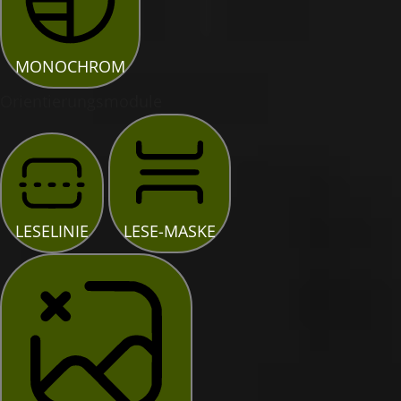
MONOCHROM
Orientierungsmodule
LESELINIE
LESE-MASKE