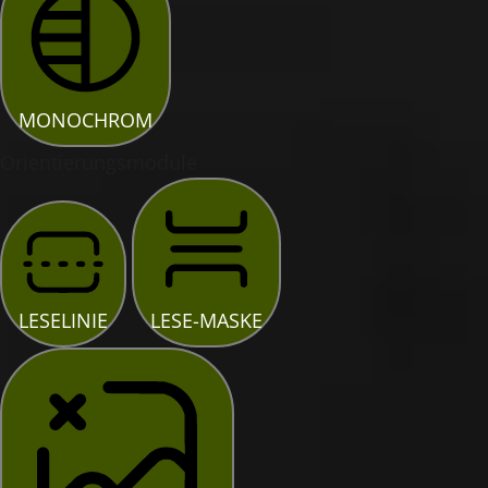
MONOCHROM
Orientierungsmodule
LESELINIE
LESE-MASKE