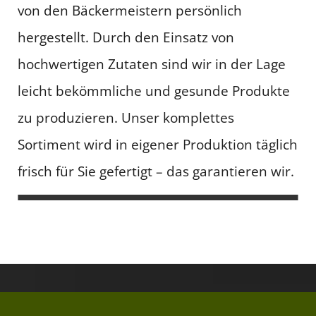
von den Bäckermeistern persönlich
hergestellt. Durch den Einsatz von
hochwertigen Zutaten sind wir in der Lage
leicht bekömmliche und gesunde Produkte
zu produzieren. Unser komplettes
Sortiment wird in eigener Produktion täglich
frisch für Sie gefertigt – das garantieren wir.
Backstube Produktion Bäckerei
Backstube Produktion Bäckerei
Backstube Produktion Bäckerei
Backstube Produktion Bäckerei
Vorwerk
Vorwerk
Vorwerk
Vorwerk