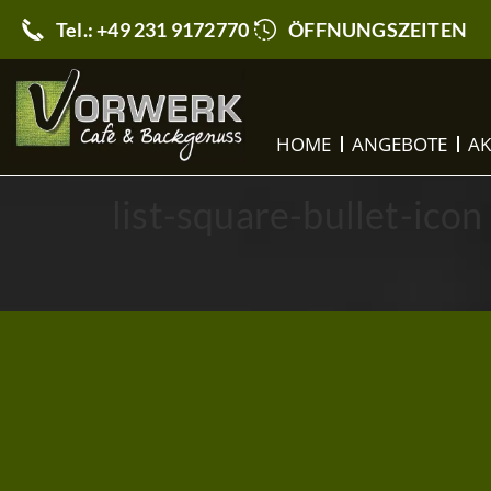
Tel.: +49 231 9172770
ÖFFNUNGSZEITEN
HOME
ANGEBOTE
AK
list-square-bullet-icon