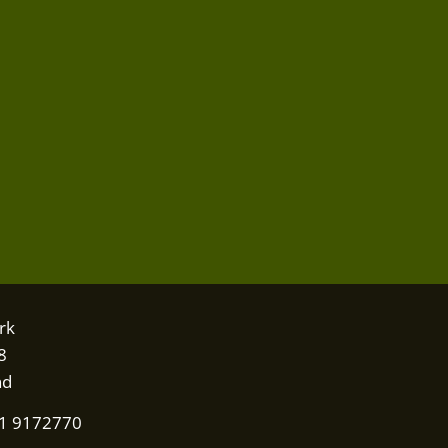
rk
8
nd
31 9172770