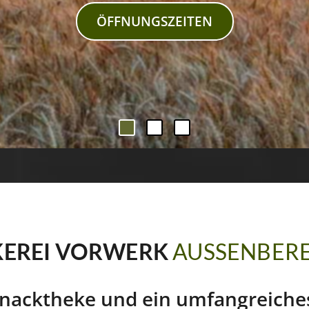
ÖFFNUNGSZEITEN
KEREI VORWERK
AUSSENBERE
Snacktheke und ein umfangreiche