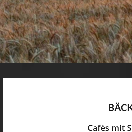
BÄC
Cafès mit 