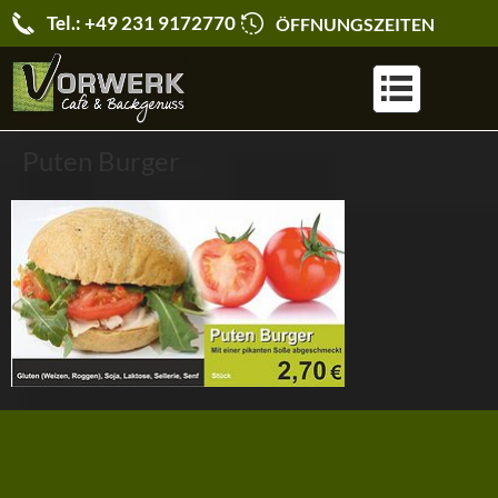
Tel.: +49 231 9172770
ÖFFNUNGSZEITEN
KARRIERE & JOBS
Puten Burger