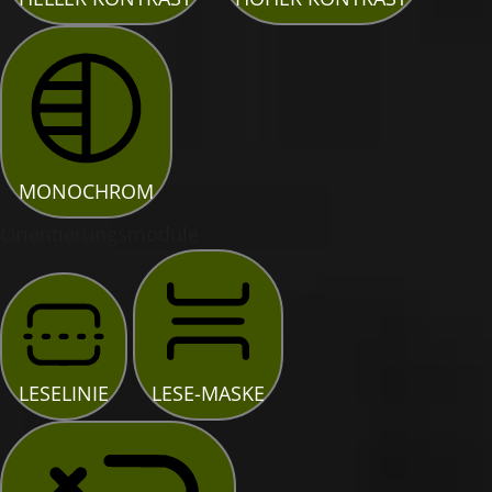
MONOCHROM
Orientierungsmodule
LESELINIE
LESE-MASKE