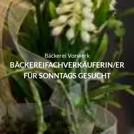
Bäckerei Vorwerk
BÄCKEREIFACHVERKÄUFERIN/ER
FÜR SONNTAGS GESUCHT