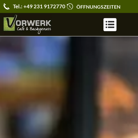
Tel.: +49 231 9172770
ÖFFNUNGSZEITEN
KARRIERE & JOBS