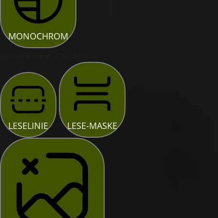
MONOCHROM
Orientierungsmodule
LESELINIE
LESE-MASKE