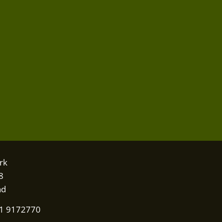
rk
8
nd
31 9172770