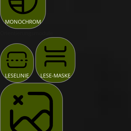
MONOCHROM
Orientierungsmodule
LESELINIE
LESE-MASKE