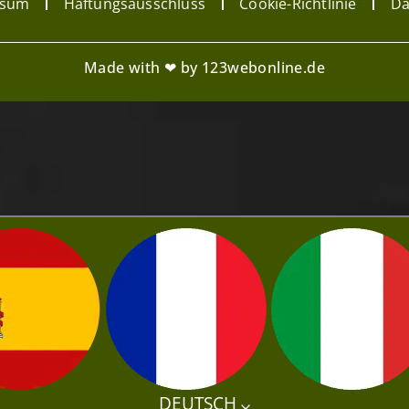
ssum
Haftungsausschluss
Cookie-Richtlinie
Da
Made with ❤ by 123webonline.de
DEUTSCH