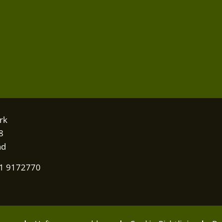
rk
8
nd
31 9172770