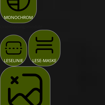
MONOCHROM
Orientierungsmodule
LESELINIE
LESE-MASKE