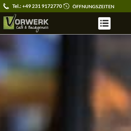
Tel.: +49 231 9172770
ÖFFNUNGSZEITEN
KARRIERE & JOBS