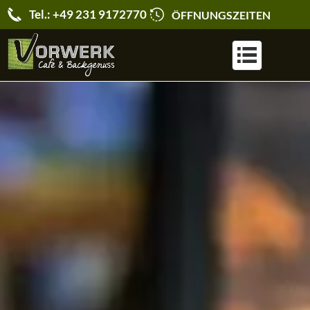
Tel.: +49 231 9172770
ÖFFNUNGSZEITEN
KARRIERE & JOBS