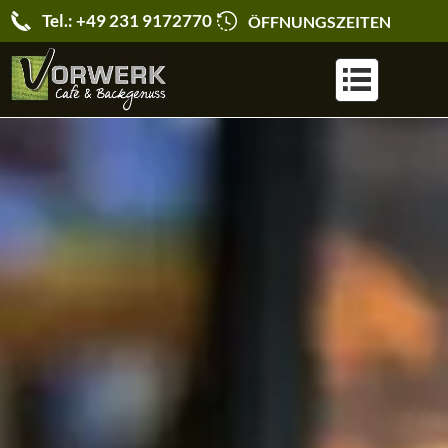
Tel.: +49 231 9172770
ÖFFNUNGSZEITEN
KARRIERE & JOBS