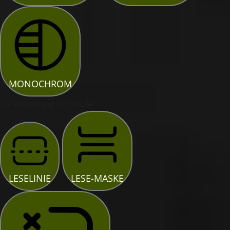
MONOCHROM
Orientierungsmodule
LESELINIE
LESE-MASKE