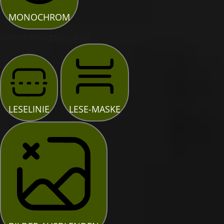
MONOCHROM
Orientierungsmodule
LESELINIE
LESE-MASKE