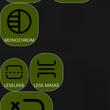
MONOCHROM
Orientierungsmodule
LESELINIE
LESE-MASKE