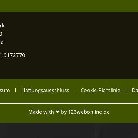
rk
8
nd
31 9172770
ssum
Haftungsausschluss
Cookie-Richtlinie
Da
Made with ❤ by 123webonline.de