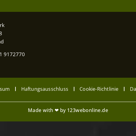
rk
8
nd
31 9172770
ssum
Haftungsausschluss
Cookie-Richtlinie
Da
Made with ❤ by 123webonline.de