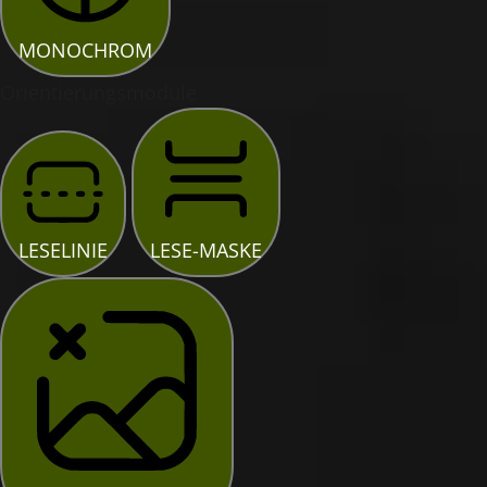
MONOCHROM
Orientierungsmodule
LESELINIE
LESE-MASKE