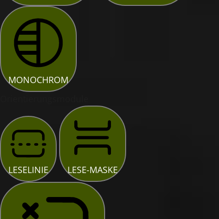
MONOCHROM
Orientierungsmodule
LESELINIE
LESE-MASKE