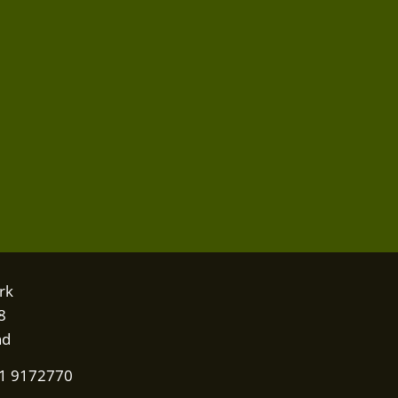
rk
8
nd
31 9172770