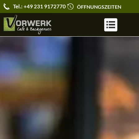
Tel.: +49 231 9172770
ÖFFNUNGSZEITEN
KARRIERE & JOBS