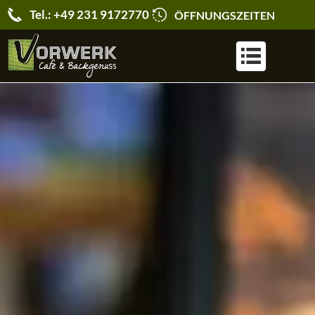
Tel.: +49 231 9172770
ÖFFNUNGSZEITEN
KARRIERE & JOBS