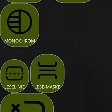
MONOCHROM
Orientierungsmodule
LESELINIE
LESE-MASKE