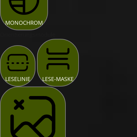
MONOCHROM
Orientierungsmodule
LESELINIE
LESE-MASKE