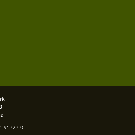
rk
8
nd
31 9172770