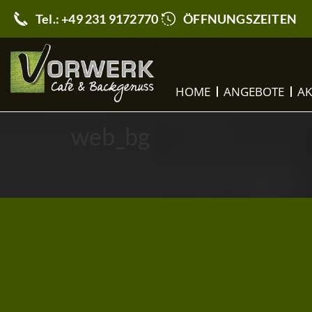
Tel.: +49 231 9172770
ÖFFNUNGSZEITEN
HOME
ANGEBOTE
AK
web_bg