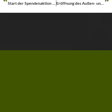
Start der Spendenaktion Gemeinschaftskruste
Eröffnung des Außen- und Innencafés