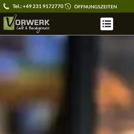
Tel.: +49 231 9172770
ÖFFNUNGSZEITEN
KARRIERE & JOBS