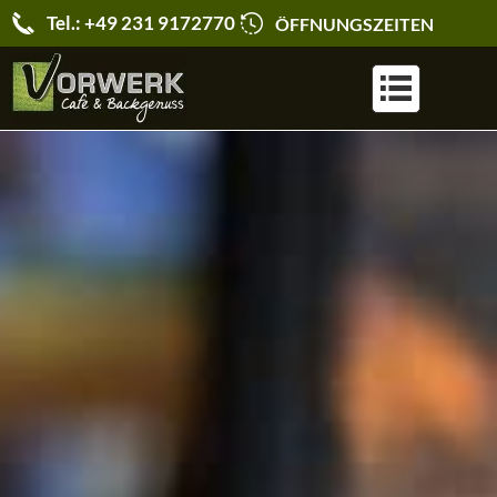
Tel.: +49 231 9172770
ÖFFNUNGSZEITEN
KARRIERE & JOBS